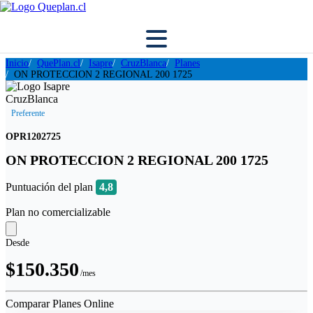
Inicio
QuePlan.cl
Isapre
CruzBlanca
Planes
ON PROTECCION 2 REGIONAL 200 1725
Preferente
OPR1202725
ON PROTECCION 2 REGIONAL 200 1725
Puntuación del plan
4,8
Plan no comercializable
Desde
$150.350
/mes
Comparar Planes Online