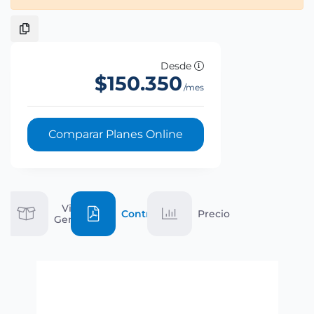
Desde
$150.350
/mes
Comparar Planes Online
Vista
Contrato
Precio
General