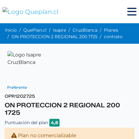
Inicio
QuePlan.cl
Isapre
CruzBlanca
Planes
ON PROTECCION 2 REGIONAL 200 1725
contrato
Preferente
OPR1202725
ON PROTECCION 2 REGIONAL 200
1725
Puntuación del plan
4,8
Plan no comercializable