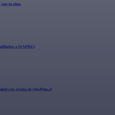
 con tu plan
 (afiliados a ISAPRE)
 salud con ayuda de QuePlan.cl