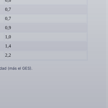
0,6
0,7
0,7
0,9
1,0
1,4
2,2
edad (más el GES).