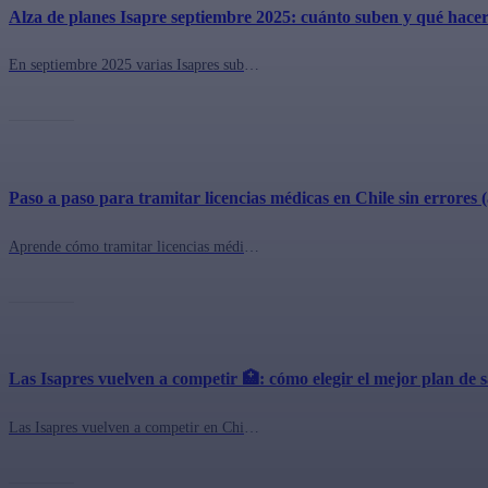
Alza de planes Isapre septiembre 2025: cuánto suben y qué hacer
En septiembre 2025 varias Isapres subirán hasta un 3,7 % el precio de sus planes. Descubre cuánto aumenta tu plan, qué opciones tienes como afiliado y cómo comparar alternativas en QuePlan.cl para encontrar una mejor cobertura al mismo o menor precio.
Paso a paso para tramitar licencias médicas en Chile sin errores
Aprende cómo tramitar licencias médicas en Chile si estás en una ISAPRE: pasos, pagos, documentos y apelaciones. Guía clara y actualizada 2025.
Las Isapres vuelven a competir 🏥: cómo elegir el mejor plan de
Las Isapres vuelven a competir en Chile. Compara precios, planes y contrata con asesoría experta en QuePlan.cl. ¡Encuentra el mejor plan para ti!