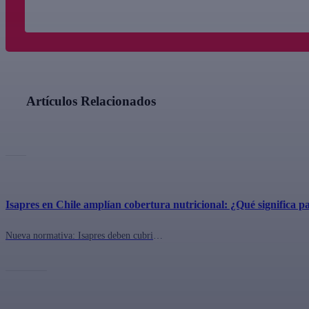
Artículos Relacionados
Isapres en Chile amplían cobertura nutricional: ¿Qué significa pa
Nueva normativa: Isapres deben cubrir consultas nutricionales sin restricción de peso. Descubre cómo usar este beneficio y revisar tu cobertura.