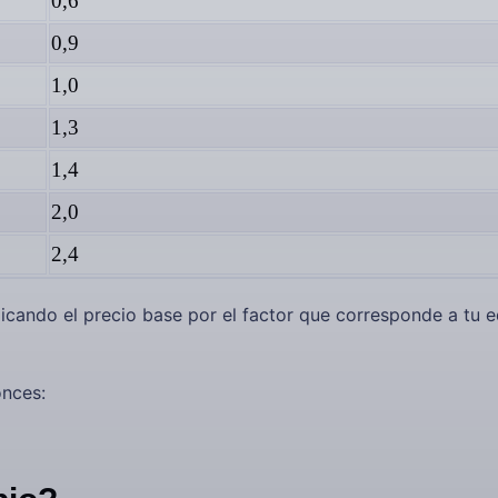
0,6
0,9
1,0
1,3
1,4
2,0
2,4
plicando el precio base por el factor que corresponde a tu 
onces: