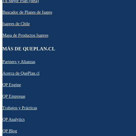
Tu Mejor Plan (beta)
Buscador de Planes de Isapre
Isapres de Chile
Mapa de Productos Isapres
MÁS DE QUEPLAN.CL
Partners y Alianzas
Acerca de QuePlan.cl
QP Engine
QP Empresas
Trabajos y Prácticas
QP Analytics
QP Blog