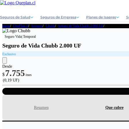
Seguros de Salud
Seguros de Empresa
Planes de Isapres
S
Inicio
QuePlan.cl
Seguros
Chubb
Seguro de Vida Chubb 2.000 UF
Que-Cubre
Seguro Vida
| Temporal
Seguro de Vida Chubb 2.000 UF
Exclusivo
Desde
7.755
$
/mes
(0,19 UF)
Resumen
Que cubre