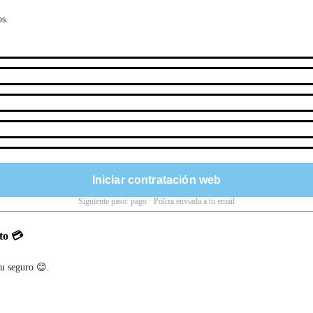
os.
Iniciar contratación web
Siguiente paso: pago · Póliza enviada a tu email
to 💳
tu seguro 😊.