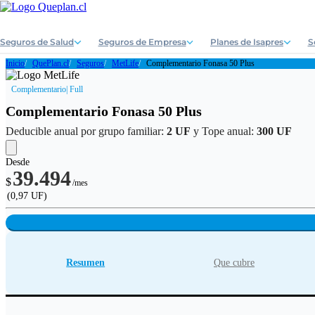
Seguros de Salud
Seguros de Empresa
Planes de Isapres
S
Inicio
QuePlan.cl
Seguros
MetLife
Complementario Fonasa 50 Plus
Complementario
| Full
Complementario Fonasa 50 Plus
Deducible anual por grupo familiar:
2 UF
y Tope anual:
300 UF
Desde
39.494
$
/mes
(0,97 UF)
Resumen
Que cubre