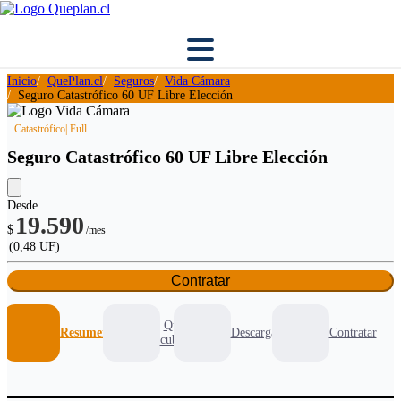
Inicio
QuePlan.cl
Seguros
Vida Cámara
Seguro Catastrófico 60 UF Libre Elección
Catastrófico
| Full
Seguro Catastrófico 60 UF Libre Elección
Desde
19.590
$
/mes
(0,48 UF)
Contratar
Que
Resumen
Descargables
Contratar
cubre