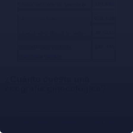
$61,846
Clínica San Carlos de Apoquindo
$58,438
Clínica Santa María
$67,285
Clínica Universidad de los Andes
$42,374
Hospital Clínico Pontificia
Universidad Católica
¿Cuánto cuesta una
ecografía ginecológica?
$88,366
Clínica Alemana de Santiago