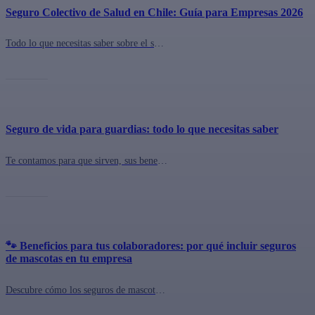
Seguro Colectivo de Salud en Chile: Guía para Empresas 2026
Todo lo que necesitas saber sobre el seguro colectivo de salud para tu empresa en Chile: coberturas, costos, cómo contratar y las mejores opciones del mercado.
Seguro de vida para guardias: todo lo que necesitas saber
Te contamos para que sirven, sus beneficios y por qué deberías contar con uno.
🐾 Beneficios para tus colaboradores: por qué incluir seguros
de mascotas en tu empresa
Descubre cómo los seguros de mascotas con Pawer mejoran el bienestar laboral y fortalecen la cultura corporativa. Contrátalo con QuePlan.cl 🐾