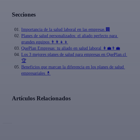
Secciones
Importancia de la salud laboral en las empresas 🏢
Planes de salud personalizados: el aliado perfecto para 
grandes equipos 👨‍👩‍👧‍👦
QuePlan Empresas: tu aliado en salud laboral 👩‍💼👨‍💼
Los 3 mejores planes de salud para empresas en QuePlan.cl 
🏆
Beneficios que marcan la diferencia en los planes de salud 
empresariales 💊
Artículos Relacionados