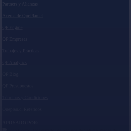
Partners y Alianzas
Acerca de QuePlan.cl
QP Engine
QP Empresas
Trabajos y Prácticas
QP Analytics
QP Blog
QP Presupuestos
Términos y Condiciones
Queplan.cl Referidos
APOYADO POR: