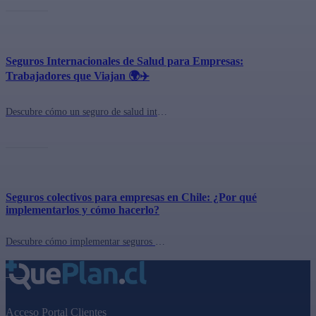
Seguros Internacionales de Salud para Empresas:
Trabajadores que Viajan 🌍✈️
Descubre cómo un seguro de salud internacional puede proteger a tus colaboradores que trabajan en el extranjero. ¡Infórmate aquí!
Seguros colectivos para empresas en Chile: ¿Por qué
implementarlos y cómo hacerlo?
Descubre cómo implementar seguros colectivos en tu empresa en Chile y cómo cotizar el mejor seguro en queplan.cl. ¡Beneficios para tus empleados y tu empresa!
Acceso Portal Clientes