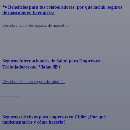
🐾 Beneficios para tus colaboradores: por qué incluir seguros
de mascotas en tu empresa
Descubre cómo los seguros de mascotas con Pawer mejoran el bienestar laboral y fortalecen la cultura corporativa. Contrátalo con QuePlan.cl 🐾
Seguros Internacionales de Salud para Empresas:
Trabajadores que Viajan 🌍✈️
Descubre cómo un seguro de salud internacional puede proteger a tus colaboradores que trabajan en el extranjero. ¡Infórmate aquí!
Seguros colectivos para empresas en Chile: ¿Por qué
implementarlos y cómo hacerlo?