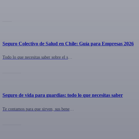
Seguro Colectivo de Salud en Chile: Guía para Empresas 2026
Todo lo que necesitas saber sobre el seguro colectivo de salud para tu empresa en Chile: coberturas, costos, cómo contratar y las mejores opciones del mercado.
Seguro de vida para guardias: todo lo que necesitas saber
Te contamos para que sirven, sus beneficios y por qué deberías contar con uno.