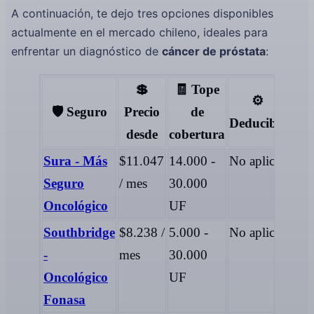
A continuación, te dejo tres opciones disponibles
actualmente en el mercado chileno, ideales para
enfrentar un diagnóstico de
cáncer de próstata
:
💲
🧾 Tope
Ti
⚙️
🛡️ Seguro
Precio
de
d
Deducible
desde
cobertura
afil
Sura - Más
$11.047
14.000 -
No aplica
Isap
Seguro
/ mes
30.000
Fon
Oncológico
UF
Southbridge
$8.238 /
5.000 -
No aplica
Fon
-
mes
30.000
Oncológico
UF
Fonasa