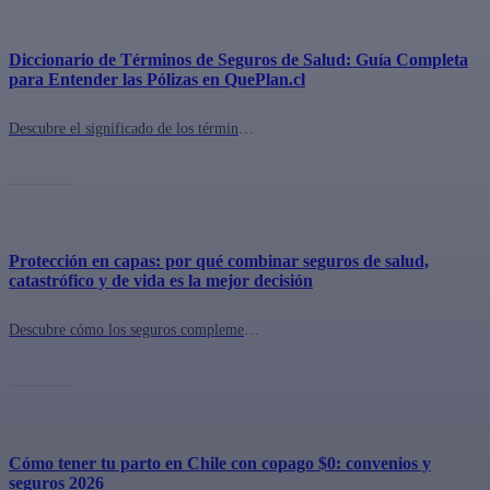
Diccionario de Términos de Seguros de Salud: Guía Completa
para Entender las Pólizas en QuePlan.cl
Descubre el significado de los términos clave en las pólizas de seguros de salud en QuePlan.cl. Aprende a entender todo lo relacionado con coberturas, beneficios, exclusiones y más. ¡Tu guía fácil y rápida para tomar decisiones informadas!
Protección en capas: por qué combinar seguros de salud,
catastrófico y de vida es la mejor decisión
Descubre cómo los seguros complementarios, catastróficos y de vida en Chile te protegen frente a accidentes en celebraciones como Fiestas Patrias y Año Nuevo.
Cómo tener tu parto en Chile con copago $0: convenios y
seguros 2026