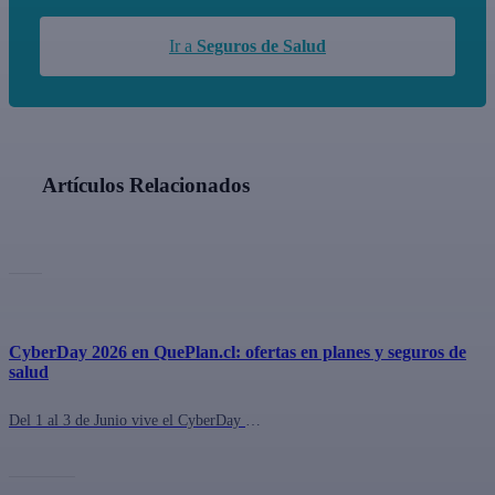
Ir a
Seguros de Salud
Artículos Relacionados
CyberDay 2026 en QuePlan.cl: ofertas en planes y seguros de
salud
Del 1 al 3 de Junio vive el CyberDay 2026 de Queplan.cl con grandes descuentos en planes y seguros de salud. Inscríbete hoy