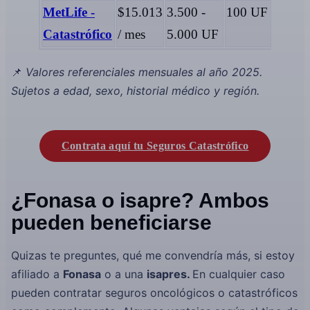
MetLife -
$15.013
3.500 -
100 UF
Isap
Catastrófico
/ mes
5.000 UF
Fon
📌
Valores referenciales mensuales al año 2025.
Sujetos a edad, sexo, historial médico y región.
Contrata aquí tu Seguros Catastrófico
¿Fonasa o isapre? Ambos
pueden beneficiarse
Quizas te preguntes, qué me convendría más, si estoy
afiliado a
Fonasa
o a una
isapres.
En cualquier caso
pueden contratar seguros oncológicos o catastróficos