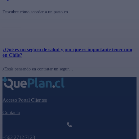
Descubre cómo acceder a un parto con copago $0 en Chile gracias al Convenio de Maternidad de la Clínica Universidad de los Andes y seguros complementarios de salud. Compara opciones Fonasa e Isapre en QuePlan.cl y vive tu embarazo con tranquilidad.
¿Qué es un seguro de salud y por qué es importante tener uno
en Chile?
¿Estás pensando en contratar un seguro de salud en Chile y no sabes por dónde empezar? Descubre en palabras simples qué es, cómo funciona y por qué es clave elegir bien. Aprende a comparar entre Fonasa e Isapres y elige el mejor plan para ti con QuePlan.cl.
Acceso Portal Clientes
Contacto
+562 2712 7123