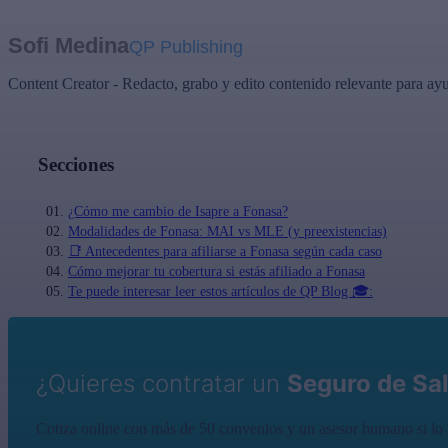
Sofi Medina
QP Publishing
Content Creator - Redacto, grabo y edito contenido relevante para ayu
Secciones
¿Cómo me cambio de Isapre a Fonasa?
Modalidades de Fonasa: MAI vs MLE (y preexistencias)
📑 Antecedentes para afiliarse a Fonasa según cada caso
Cómo mejorar tu cobertura si estás afiliado a Fonasa
Te puede interesar leer estos artículos de QP Blog 🎓:
¿Quieres contratar un
Seguro de Sa
Cotiza online con más de 50 convenios y un asesor humano si lo 