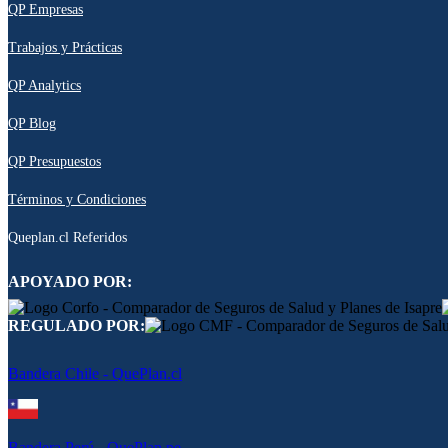
QP Empresas
Trabajos y Prácticas
QP Analytics
QP Blog
QP Presupuestos
Términos y Condiciones
Queplan.cl Referidos
APOYADO POR:
REGULADO POR:
Bandera Chile - QuePlan.cl
Bandera Perú - QuePlan.pe