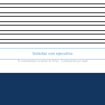
Solicitar con ejecutivo
Te contactaremos en menos de 24 hrs · Confirmación por email